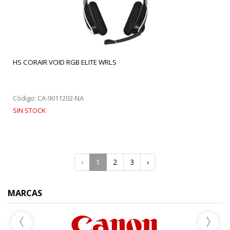
HS CORAIR VOID RGB ELITE WRLS
Código: CA-9011202-NA
SIN STOCK
‹
1
2
3
›
MARCAS