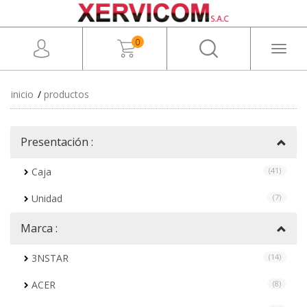
0
Toggl
naviga
inicio
productos
Presentación :
Caja
(41)
Unidad
(7)
Marca :
3NSTAR
(14)
ACER
(8)