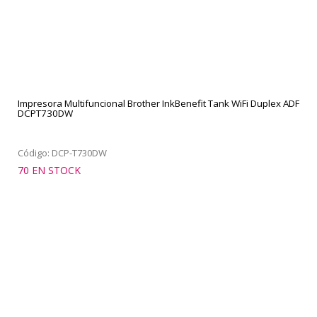
Impresora Multifuncional Brother InkBenefit Tank WiFi Duplex ADF
DCPT730DW
Código: DCP-T730DW
70 EN STOCK