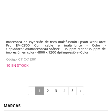
Impresora de inyección de tinta multifunción Epson WorkForce
Pro EM-C800 Con cable e inalámbrico - Color -
Copiadora/Fax/Impresora/Escáner - 35 ppm Mono/35 ppm de
impresión en color - 4800 x 1200 dpi Impresión - Color
Código: C11CK19301
10 EN STOCK
‹
1
2
3
4
5
›
MARCAS