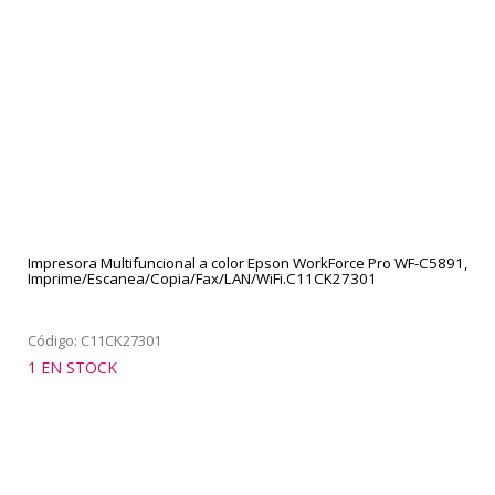
Impresora Multifuncional a color Epson WorkForce Pro WF-C5891,
Imprime/Escanea/Copia/Fax/LAN/WiFi.C11CK27301
Código: C11CK27301
1 EN STOCK