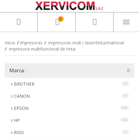
0
Toggl
naviga
inicio
impresoras
impresoras mult./ laser/tinta/matricial
impresora multifuncional de tinta
Marca :
BROTHER
(5)
CANON
(1)
EPSON
(25)
HP
(12)
RISO
(1)