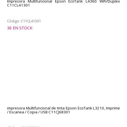
Impresora Multifuncional Epson EcoTank L4360 WiFi/Duplex
C11CL41301
Código: C11CL41301
36 EN STOCK
impresora Multifuncional de tinta Epson EcoTank L3210, Imprime
/ Escanea / Copia / USB C11CJ68301