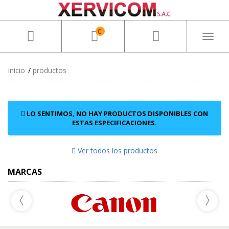
0
Toggl
naviga
inicio
productos
LO SENTIMOS, NO HAY PRODUCTOS DISPONIBLES CON
ESTAS ESPECIFICACIONES.
Ver todos los productos
MARCAS