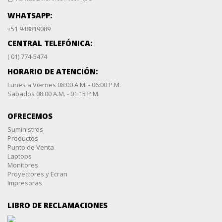
WHATSAPP:
+51 948819089
CENTRAL TELEFÓNICA:
( 01) 774-5474
HORARIO DE ATENCIÓN:
Lunes a Viernes 08:00 A.M. - 06:00 P.M.
Sabados 08:00 A.M. - 01:15 P.M.
OFRECEMOS
Suministros
Productos
Punto de Venta
Laptops
Monitores.
Proyectores y Ecran
Impresoras
LIBRO DE RECLAMACIONES