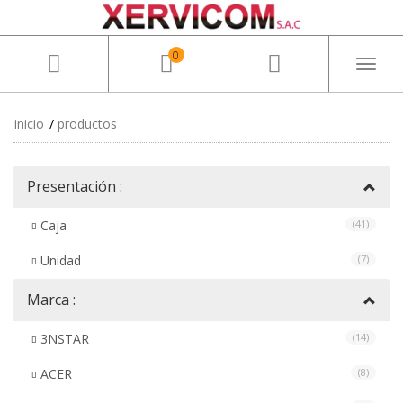
0
Toggl
naviga
inicio
productos
Presentación :
Caja
(41)
Unidad
(7)
Marca :
3NSTAR
(14)
ACER
(8)