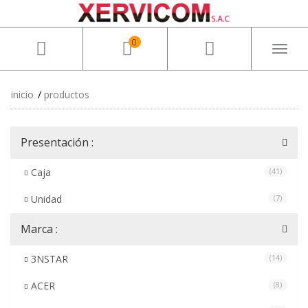
0
Toggl
naviga
inicio
productos
Presentación :
Caja
(41)
Unidad
(7)
Marca :
3NSTAR
(14)
ACER
(8)