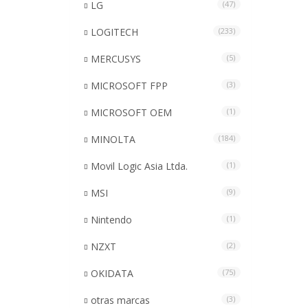
LG
(47)
LOGITECH
(233)
MERCUSYS
(5)
MICROSOFT FPP
(3)
MICROSOFT OEM
(1)
MINOLTA
(184)
Movil Logic Asia Ltda.
(1)
MSI
(9)
Nintendo
(1)
NZXT
(2)
OKIDATA
(75)
otras marcas
(3)