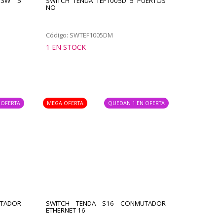
-63W 5
SWITCH TENDA TEF1005D 5 PUERTOS
NO
Código: SWTEF1005DM
1 EN STOCK
 OFERTA
MEGA OFERTA
QUEDAN 1 EN OFERTA
UTADOR
SWITCH TENDA S16 CONMUTADOR
ETHERNET 16