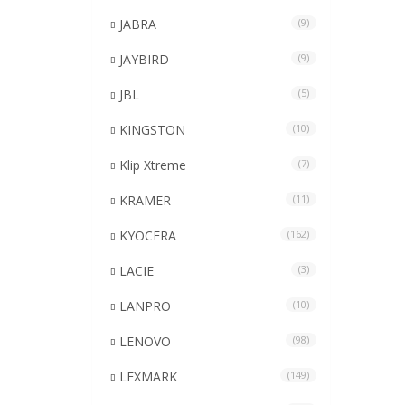
JABRA
(9)
JAYBIRD
(9)
JBL
(5)
KINGSTON
(10)
Klip Xtreme
(7)
KRAMER
(11)
KYOCERA
(162)
LACIE
(3)
LANPRO
(10)
LENOVO
(98)
LEXMARK
(149)