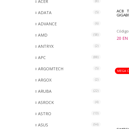
ACER
(8)
AC8 T
ADATA
(5)
GIGAB
ADVANCE
(6)
Código
AMD
(58)
20 EN
ANTRYX
(2)
APC
(88)
ARGOMTECH
(5)
MEGA O
ARGOX
(2)
ARUBA
(22)
ASROCK
(4)
ASTRO
(13)
ASUS
(94)