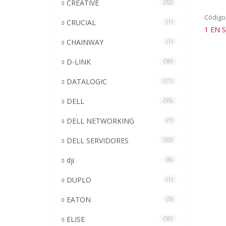
CREATIVE
(32)
Código
CRUCIAL
(1)
1 EN 
CHAINWAY
(1)
D-LINK
(50)
DATALOGIC
(11)
DELL
(55)
DELL NETWORKING
(1)
DELL SERVIDORES
(33)
dji
(8)
DUPLO
(1)
EATON
(5)
ELISE
(50)