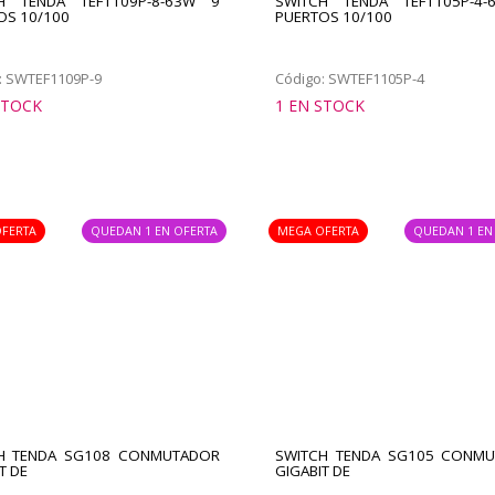
H TENDA TEF1109P-8-63W 9
SWITCH TENDA TEF1105P-4
OS 10/100
PUERTOS 10/100
: SWTEF1109P-9
Código: SWTEF1105P-4
STOCK
1 EN STOCK
FERTA
QUEDAN 1 EN OFERTA
MEGA OFERTA
QUEDAN 1 EN
H TENDA SG108 CONMUTADOR
SWITCH TENDA SG105 CONM
T DE
GIGABIT DE