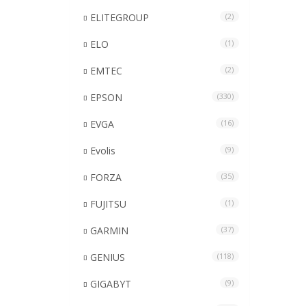
ELITEGROUP
(2)
ELO
(1)
EMTEC
(2)
EPSON
(330)
EVGA
(16)
Evolis
(9)
FORZA
(35)
FUJITSU
(1)
GARMIN
(37)
GENIUS
(118)
GIGABYT
(9)