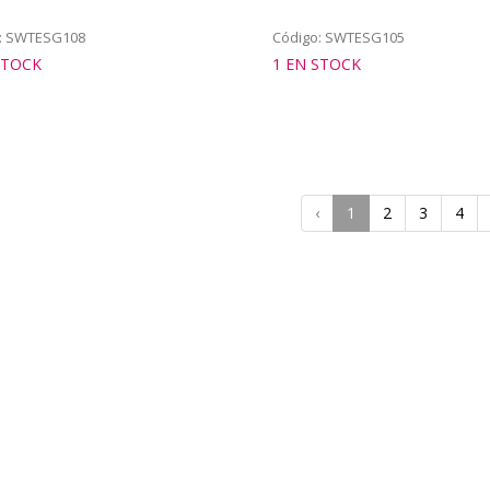
: SWTESG108
Código: SWTESG105
STOCK
1 EN STOCK
‹
1
2
3
4