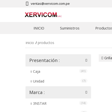
ventas@xervicom.com.pe
INICIO
Suministros
Producto
inicio
productos
Grill
Presentación :
Caja
(41)
Unidad
(7)
Marca :
3NSTAR
(14)