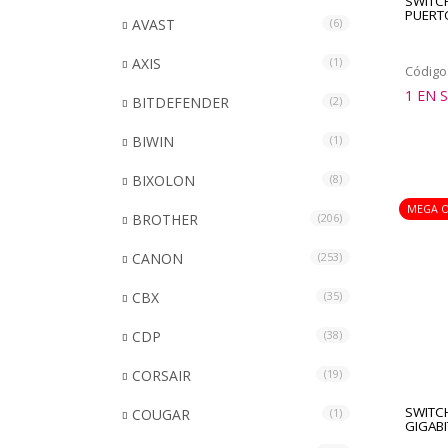
SWITC
PUERT
AVAST
(6)
AXIS
(1)
Código
1 EN 
BITDEFENDER
(2)
BIWIN
(1)
BIXOLON
(8)
MEGA O
BROTHER
(206)
CANON
(253)
CBX
(35)
CDP
(38)
CORSAIR
(19)
SWITC
COUGAR
(1)
GIGABI