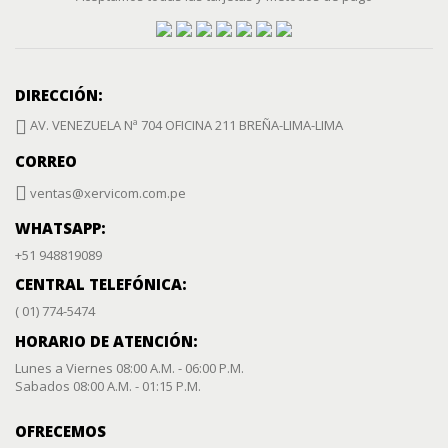
DIRECCIÓN:
AV. VENEZUELA Nª 704 OFICINA 211 BREÑA-LIMA-LIMA
CORREO
ventas@xervicom.com.pe
WHATSAPP:
+51 948819089
CENTRAL TELEFÓNICA:
( 01) 774-5474
HORARIO DE ATENCIÓN:
Lunes a Viernes 08:00 A.M. - 06:00 P.M.
Sabados 08:00 A.M. - 01:15 P.M.
OFRECEMOS