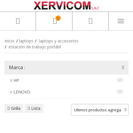
0
Toggl
naviga
inicio
laptops
laptops y accesorios
estación de trabajo portátil
Marca :
HP
(2)
LENOVO
(3)
Grilla
Lista