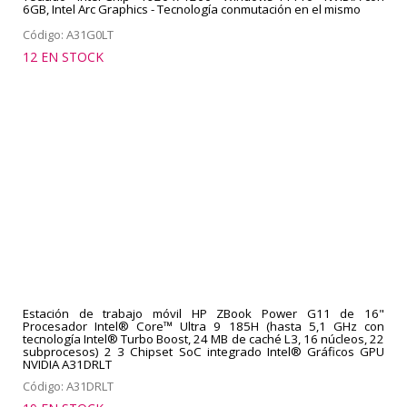
6GB, Intel Arc Graphics - Tecnología conmutación en el mismo
Código: A31G0LT
12 EN STOCK
Estación de trabajo móvil HP ZBook Power G11 de 16"
Procesador Intel® Core™ Ultra 9 185H (hasta 5,1 GHz con
tecnología Intel® Turbo Boost, 24 MB de caché L3, 16 núcleos, 22
subprocesos) 2 3 Chipset SoC integrado Intel® Gráficos GPU
NVIDIA A31DRLT
Código: A31DRLT