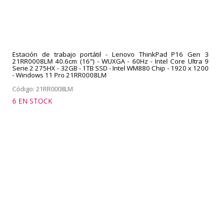
Estación de trabajo portátil - Lenovo ThinkPad P16 Gen 3
21RR0008LM 40.6cm (16") - WUXGA - 60Hz - Intel Core Ultra 9
Serie 2 275HX - 32GB - 1TB SSD - Intel WM880 Chip - 1920 x 1200
- Windows 11 Pro 21RR0008LM
Código: 21RR0008LM
6 EN STOCK