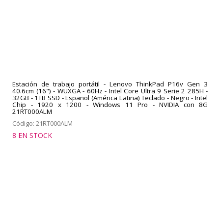
Estación de trabajo portátil - Lenovo ThinkPad P16v Gen 3
40.6cm (16") - WUXGA - 60Hz - Intel Core Ultra 9 Serie 2 285H -
32GB - 1TB SSD - Español (América Latina) Teclado - Negro - Intel
Chip - 1920 x 1200 - Windows 11 Pro - NVIDIA con 8G
21RT000ALM
Código: 21RT000ALM
8 EN STOCK