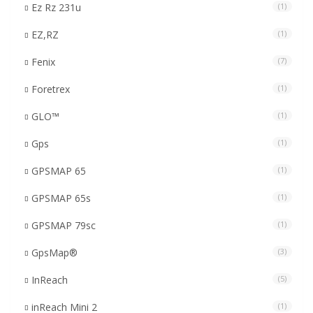
Ez Rz 231u
(1)
EZ,RZ
(1)
Fenix
(7)
Foretrex
(1)
GLO™
(1)
Gps
(1)
GPSMAP 65
(1)
GPSMAP 65s
(1)
GPSMAP 79sc
(1)
GpsMap®
(3)
InReach
(5)
inReach Mini 2
(1)