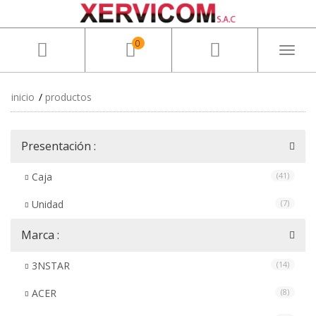
0
Toggl
naviga
inicio
productos
Presentación :
Caja
(41)
Unidad
(7)
Marca :
3NSTAR
(14)
ACER
(8)